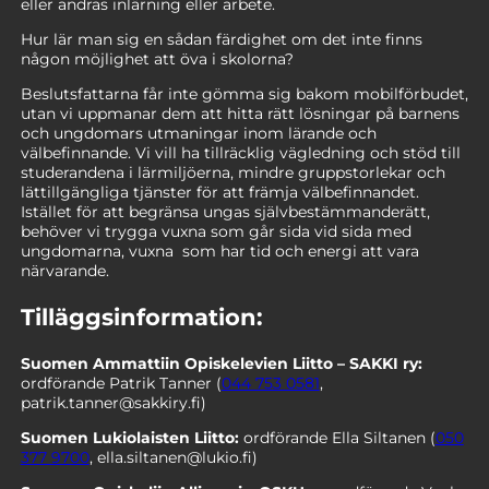
eller andras inlärning eller arbete.
Hur lär man sig en sådan färdighet om det inte finns
någon möjlighet att öva i skolorna?
Beslutsfattarna får inte gömma sig bakom mobilförbudet,
utan vi uppmanar dem att hitta rätt lösningar på barnens
och ungdomars utmaningar inom lärande och
välbefinnande. Vi vill ha tillräcklig vägledning och stöd till
studerandena i lärmiljöerna, mindre gruppstorlekar och
lättillgängliga tjänster för att främja välbefinnandet.
Istället för att begränsa ungas självbestämmanderätt,
behöver vi trygga vuxna som går sida vid sida med
ungdomarna, vuxna som har tid och energi att vara
närvarande.
Tilläggsinformation:
Suomen Ammattiin Opiskelevien Liitto – SAKKI ry:
ordförande Patrik Tanner (
044 753 0581
,
patrik.tanner@sakkiry.fi
)
Suomen Lukiolaisten Liitto:
ordförande Ella Siltanen (
050
377 9700
,
ella.siltanen@lukio.fi
)