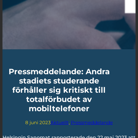
Pressmeddelande: Andra
stadiets studerande
förhåller sig kritiskt till
totalförbudet av
mobiltelefoner
8 juni 2023
Aktuellt
, 
Pressmeddelande
Helsingin Sanomat rapporterade den 22 maj 2023 att