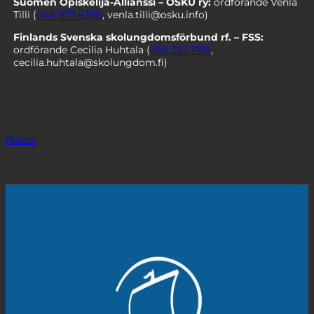
Suomen Opiskelija-Allianssi – OSKU ry:
ordförande Venla
Tilli (
044 977 6356
,
venla.tilli@osku.info
)
Finlands Svenska skolungdomsförbund rf. – FSS:
ordförande Cecilia Huhtala (
050 322 7715
,
cecilia.huhtala@skolungdom.fi
)
Nästa