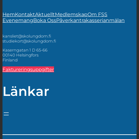
Hem
Kontakt
Aktuellt
Medlemskap
Om FSS
Evenemang
Boka Oss
Påverkan
trakasserianmälan
kansliet@skolungdom.fi
studiekort@skolungdom.fi
Kaserngatan 1 D 65-66
00140 Helsingfors
Finland
Faktureringsuppgifter
Länkar