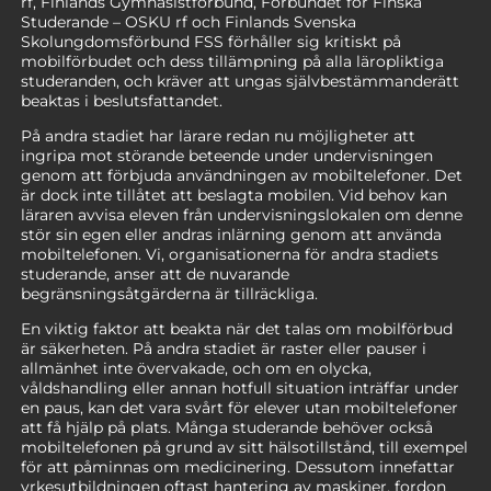
rf, Finlands Gymnasistförbund, Förbundet för Finska
Studerande – OSKU rf och Finlands Svenska
Skolungdomsförbund FSS förhåller sig kritiskt på
mobilförbudet och dess tillämpning på alla läropliktiga
studeranden, och kräver att ungas självbestämmanderätt
beaktas i beslutsfattandet.
På andra stadiet har lärare redan nu möjligheter att
ingripa mot störande beteende under undervisningen
genom att förbjuda användningen av mobiltelefoner. Det
är dock inte tillåtet att beslagta mobilen. Vid behov kan
läraren avvisa eleven från undervisningslokalen om denne
stör sin egen eller andras inlärning genom att använda
mobiltelefonen. Vi, organisationerna för andra stadiets
studerande, anser att de nuvarande
begränsningsåtgärderna är tillräckliga.
En viktig faktor att beakta när det talas om mobilförbud
är säkerheten. På andra stadiet är raster eller pauser i
allmänhet inte övervakade, och om en olycka,
våldshandling eller annan hotfull situation inträffar under
en paus, kan det vara svårt för elever utan mobiltelefoner
att få hjälp på plats. Många studerande behöver också
mobiltelefonen på grund av sitt hälsotillstånd, till exempel
för att påminnas om medicinering. Dessutom innefattar
yrkesutbildningen oftast hantering av maskiner, fordon