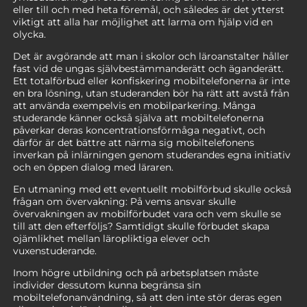
eller till och med heta föremål, och således är det ytterst
viktigt att alla har möjlighet att larma om hjälp vid en
olycka.
Det är avgörande att man i skolor och läroanstalter håller
fast vid de ungas självbestämmanderätt och äganderätt.
Ett totalförbud eller konfiskering mobiltelefonerna är inte
en bra lösning, utan studeranden bör ha rätt att avstå från
att använda exempelvis en mobilparkering. Många
studerande känner också själva att mobiltelefonerna
påverkar deras koncentrationsförmåga negativt, och
därför är det bättre att närma sig mobiltelefonens
inverkan på inlärningen genom studerandes egna initiativ
och en öppen dialog med läraren.
En utmaning med ett eventuellt mobilförbud skulle också
frågan om övervakning: På vems ansvar skulle
övervakningen av mobilförbudet vara och vem skulle se
till att den efterföljs? Samtidigt skulle förbudet skapa
ojämlikhet mellan läropliktiga elever och
vuxenstuderande.
Inom högre utbildning och på arbetsplatsen måste
individer dessutom kunna begränsa sin
mobiltelefonanvändning, så att den inte stör deras egen