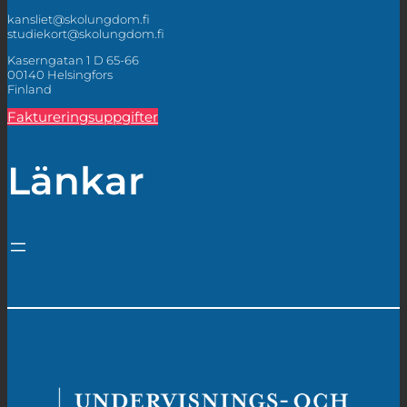
kansliet@skolungdom.fi
studiekort@skolungdom.fi
Kaserngatan 1 D 65-66
00140 Helsingfors
Finland
Faktureringsuppgifter
Länkar