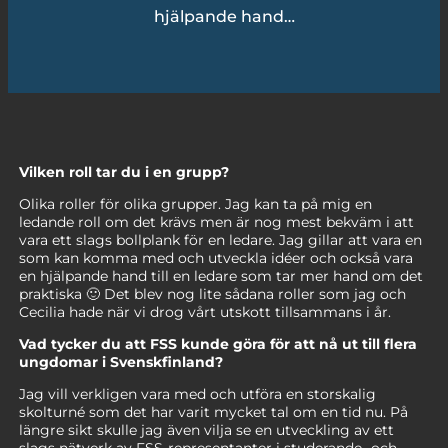
hjälpande hand…
Vilken roll tar du i en grupp?
Olika roller för olika grupper. Jag kan ta på mig en
ledande roll om det krävs men är nog mest bekväm i att
vara ett slags bollplank för en ledare. Jag gillar att vara en
som kan komma med och utveckla idéer och också vara
en hjälpande hand till en ledare som tar mer hand om det
praktiska 🙂 Det blev nog lite sådana roller som jag och
Cecilia hade när vi drog vårt utskott tillsammans i år.
Vad tycker du att FSS kunde göra för att nå ut till flera
ungdomar i Svenskfinland?
Jag vill verkligen vara med och utföra en storskalig
skolturné som det har varit mycket tal om en tid nu. På
längre sikt skulle jag även vilja se en utveckling av ett
slags nätverk av FSS-representanter i studerande- och