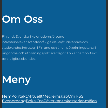
Om Oss
Finlands Svenska Skolungdomsförbund
intressebevakar svenskspråkiga elever/studerandes och
studerandes intressen i Finland och är en påverkningskanal i
ungdoms-och utbildningspolitiska frågor. FSS är partipolitiskt
och religiöst obundet.
Meny
Hem
Kontakt
Aktuellt
Medlemskap
Om FSS
Evenemang
Boka Oss
Påverkan
trakasserianmälan