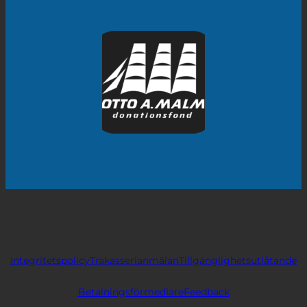
Integritetspolicy
Trakasserianmälan
Tillgänglighetsutlåtande
Betalningsförmedlare
Feedback