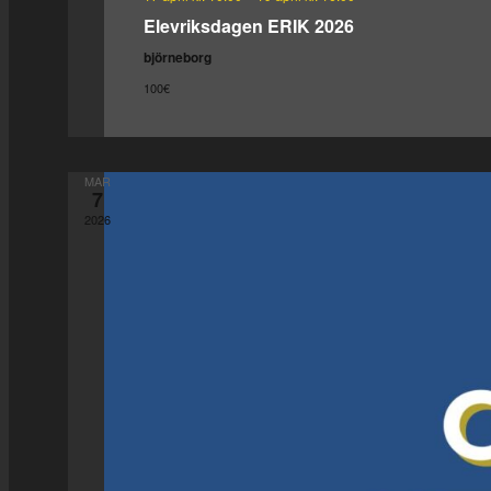
Elevriksdagen ERIK 2026
björneborg
100€
MAR
7
2026