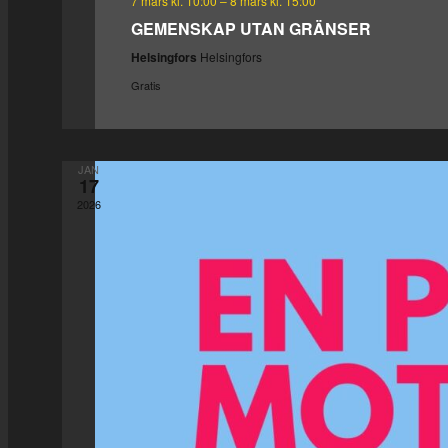
7 mars kl. 10:00
–
8 mars kl. 15:00
GEMENSKAP UTAN GRÄNSER
Helsingfors
Helsingfors
Gratis
JAN
17
2026