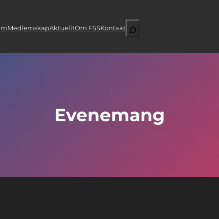
Sök
em
Medlemskap
Aktuellt
Om FSS
Kontakt
Evenemang