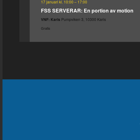
17 januari kl. 10:00
–
17:00
FSS SERVERAR: En portion av motion
VNF: Karis
Pumpviken 3, 10300 Karis
Gratis