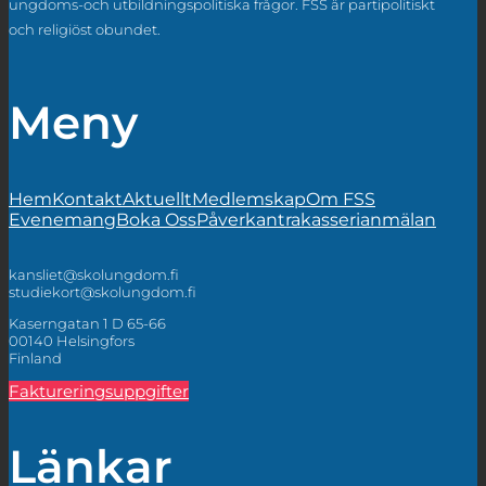
ungdoms-och utbildningspolitiska frågor. FSS är partipolitiskt
och religiöst obundet.
Meny
Hem
Kontakt
Aktuellt
Medlemskap
Om FSS
Evenemang
Boka Oss
Påverkan
trakasserianmälan
kansliet@skolungdom.fi
studiekort@skolungdom.fi
Kaserngatan 1 D 65-66
00140 Helsingfors
Finland
Faktureringsuppgifter
Länkar