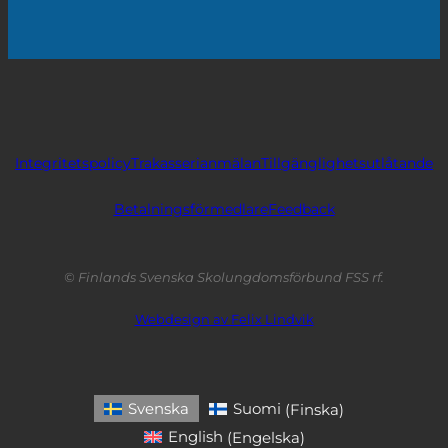
Integritetspolicy
Trakasserianmälan
Tillgänglighetsutlåtande
Betalningsförmedlare
Feedback
© Finlands Svenska Skolungdomsförbund FSS rf.
Webdesign av Felix Lindvik
Svenska
Suomi
(
Finska
)
English
(
Engelska
)