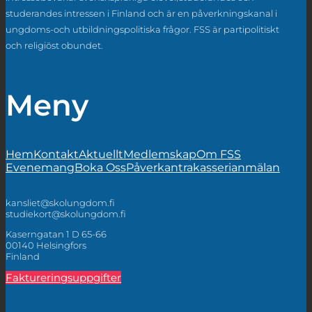
studerandes intressen i Finland och är en påverkningskanal i
ungdoms-och utbildningspolitiska frågor. FSS är partipolitiskt
och religiöst obundet.
Meny
Hem
Kontakt
Aktuellt
Medlemskap
Om FSS
Evenemang
Boka Oss
Påverkan
trakasserianmälan
kansliet@skolungdom.fi
studiekort@skolungdom.fi
Kaserngatan 1 D 65-66
00140 Helsingfors
Finland
Faktureringsuppgifter