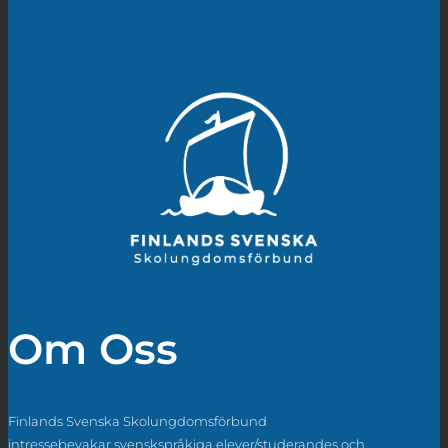
Om Oss
Finlands Svenska Skolungdomsförbund
intressebevakar svenskspråkiga elever/studerandes och