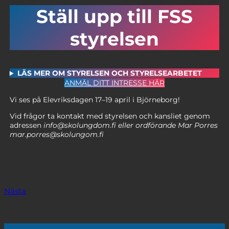
Ställ upp till FSS
styrelsen
LÄS MER OM STYRELSEN OCH STYRELSEARBETET
ANMÄL DITT INTRESSE HÄR
Vi ses på Elevriksdagen 17–19 april i Björneborg!
Vid frågor ta kontakt med styrelsen och kansliet genom
adressen
info@skolungdom.fi eller ordförande Mar Porres
mar.porres@skolungom.fi
Nästa