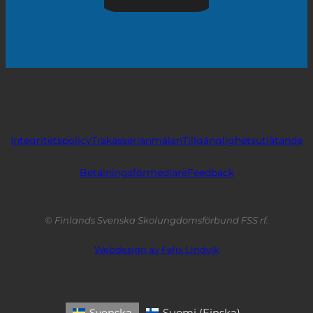
Integritetspolicy
Trakasserianmälan
Tillgänglighetsutlåtande
Betalningsförmedlare
Feedback
© Finlands Svenska Skolungdomsförbund FSS rf.
Webdesign av Felix Lindvik
Svenska
Suomi
(
Finska
)