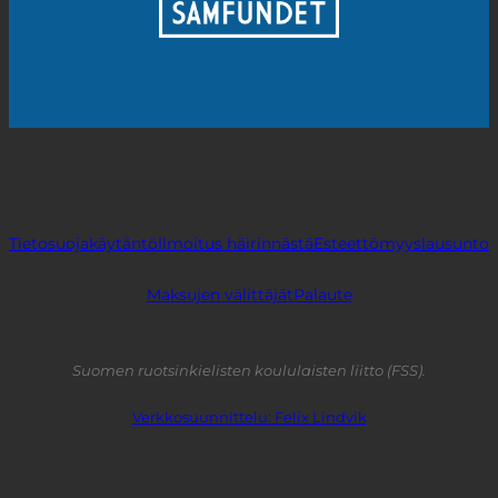
Tietosuojakäytäntö
Ilmoitus häirinnästä
Esteettömyyslausunto
Maksujen välittäjät
Palaute
Suomen ruotsinkielisten koululaisten liitto (FSS).
Verkkosuunnittelu: Felix Lindvik