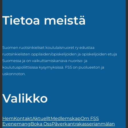
Tietoa meistä
Suomen ruotsinkieliset koululaisnuoret ry edustaa
ruotsinkielisten oppilaiden/opiskelijoiden ja opiskelijoiden etuja
Suomessa ja on vaikuttamiskanava nuoriso- ja
koulutuspoliittisissa kysymyksissä. FSS on puolueeton ja
uskonnoton.
Valikko
Hem
Kontakt
Aktuellt
Medlemskap
Om FSS
Evenemang
Boka Oss
Påverkan
trakasserianmälan