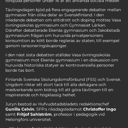
förbjuda personer under 16 år att använda sociala medier.
Tävlingsdagen bjöd på flera engagerande debatter mellan
gymnasier från olika delar av Svenskfinland. I den
inledande debatten om elitidrott och doping möttes Vasa
övningsskolas gymnasium och Gymnasiet Lärkan.
Därefter debatterade Ekenäs gymnasium och Jakobstads
gymnasium frågan om huruvida privatpersoners
konsumtion av kött borde regleras av staten, till exempel
genom ransoneringskuponger.
I den näst sista debatten ställdes Vasa övningsskolas
gymnasium mot Ekenäs gymnasium i en diskussion om
huruvida historiska statyer av kontroversiella personer
borde tas bort.
Finlands Svenska Skolungdomsförbund (FSS) och Svensk
Ungdom riktar ett stort tack till alla deltagare och
medverkande som bidrog till att göra tävlingen till en
inspirerande och högklassig helhet.
Juryn bestod av Hufvudstadsbladets redaktionschef
Gunilla Celvin
, SFP:s riksdagsledamot
Christoffer Ingo
samt
Fritjof Sahlström
, professor i pedagogik vid
Helsingfors universitet.