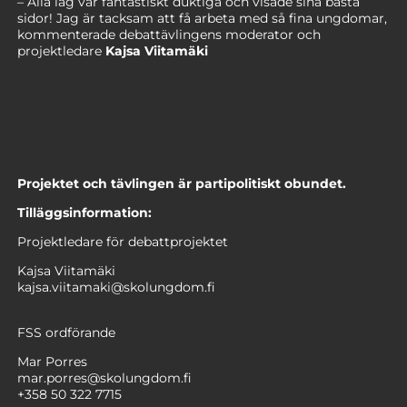
– Alla lag var fantastiskt duktiga och visade sina bästa
sidor! Jag är tacksam att få arbeta med så fina ungdomar,
kommenterade debattävlingens moderator och
projektledare
Kajsa Viitamäki
Projektet och tävlingen är partipolitiskt obundet.
Tilläggsinformation:
Projektledare för debattprojektet
Kajsa Viitamäki
kajsa.viitamaki@skolungdom.fi
FSS ordförande
Mar Porres
mar.porres@skolungdom.fi
+358 50 322 7715