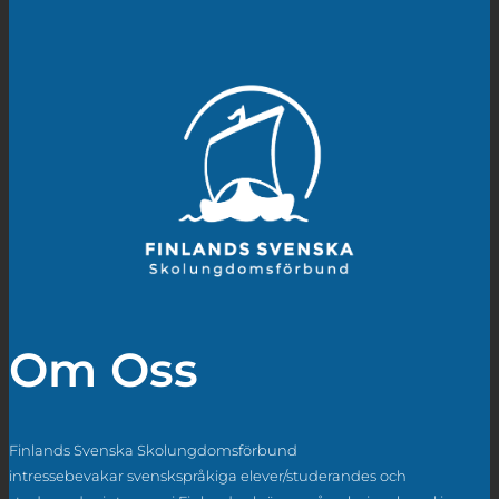
Om Oss
Finlands Svenska Skolungdomsförbund
intressebevakar svenskspråkiga elever/studerandes och