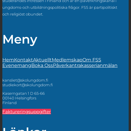
studerandes intressen i Finland och är en påverkningskanal i
ungdoms-och utbildningspolitiska frågor. FSS är partipolitiskt
och religiöst obundet.
Meny
Hem
Kontakt
Aktuellt
Medlemskap
Om FSS
Evenemang
Boka Oss
Påverkan
trakasserianmälan
kansliet@skolungdom.fi
studiekort@skolungdom.fi
Kaserngatan 1 D 65-66
00140 Helsingfors
Finland
Faktureringsuppgifter