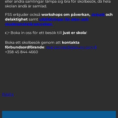
eller andra samlingar lämpa sig bra för skolbesök, då hela
skolan ändå är samlad.
FSS erbjuder också
workshops om påverkan,
debatt
och
delaktighet
samt
utbildningar för elev- och
studerandekårsstyrelser.
👉 Boka in oss för ett besök till
just er skola
!
Boka ett skolbesök genom att
kontakta
förbundsordförande
:
mar.porres@skolungdom.fi
+358 45 844 4660
Nästa