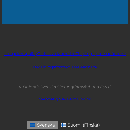
Integritetspolicy
Trakasserianmälan
Tillgänglighetsutlåtande
Betalningsförmedlare
Feedback
© Finlands Svenska Skolungdomsförbund FSS rf.
Webdesign av Felix Lindvik
Svenska
Suomi
(
Finska
)