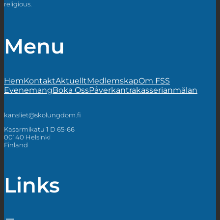
religious.
Menu
Hem
Kontakt
Aktuellt
Medlemskap
Om FSS
Evenemang
Boka Oss
Påverkan
trakasserianmälan
kansliet@skolungdom.fi
Kasarmikatu 1 D 65-66
00140 Helsinki
Finland
Links