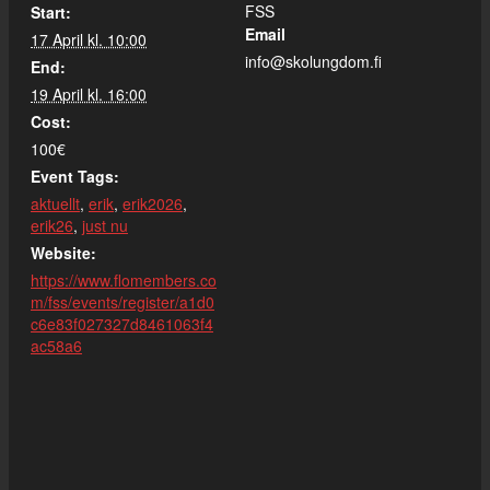
FSS
Start:
Email
17 April kl. 10:00
info@skolungdom.fi
End:
19 April kl. 16:00
Cost:
100€
Event Tags:
aktuellt
,
erik
,
erik2026
,
erik26
,
just nu
Website:
https://www.flomembers.co
m/fss/events/register/a1d0
c6e83f027327d8461063f4
ac58a6