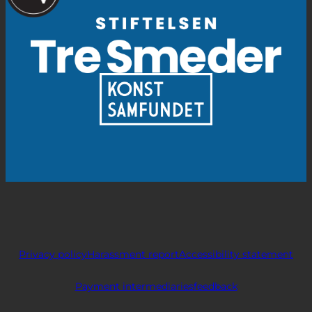
Privacy policy
Harassment report
Accessibility statement
Payment intermediaries
feedback