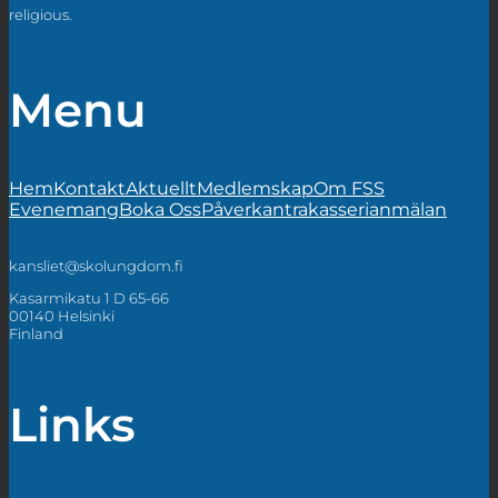
religious.
Menu
Hem
Kontakt
Aktuellt
Medlemskap
Om FSS
Evenemang
Boka Oss
Påverkan
trakasserianmälan
kansliet@skolungdom.fi
Kasarmikatu 1 D 65-66
00140 Helsinki
Finland
Links