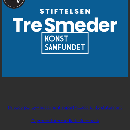
Privacy policy
Harassment report
Accessibility statement
Payment intermediaries
feedback